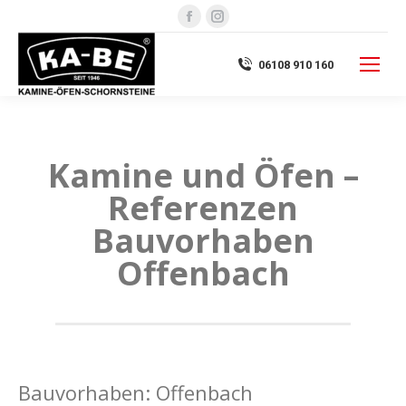
Facebook
Instagram
page
page
opens
opens
06108 910 160
in
in
new
new
window
window
Kamine und Öfen –
Referenzen
Bauvorhaben
Offenbach
Bauvorhaben: Offenbach