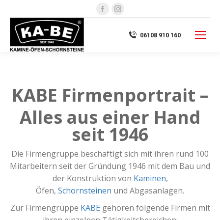
Facebook
Instagram
page
page
opens
opens
06108 910 160
in
in
new
new
window
window
KABE Firmenportrait –
Alles aus einer Hand
seit 1946
Die Firmengruppe beschäftigt sich mit ihren rund 100
Mitarbeitern seit der Gründung 1946 mit dem Bau und
der Konstruktion von
Kaminen
,
Öfen,
Schornsteinen
und Abgasanlagen.
Zur Firmengruppe
KABE
gehören folgende Firmen mit