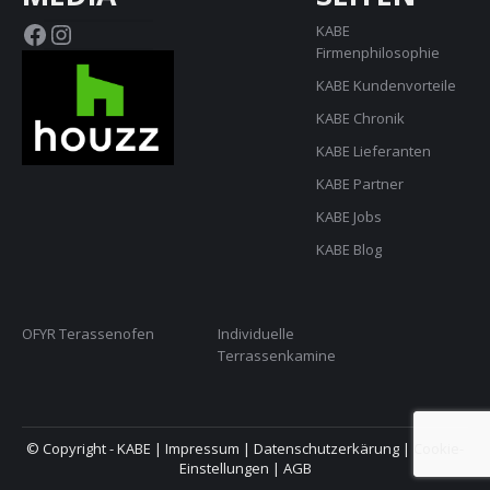
Facebook
Instagram
KABE
Firmenphilosophie
KABE Kundenvorteile
KABE Chronik
KABE Lieferanten
KABE Partner
KABE Jobs
KABE Blog
OFYR Terassenofen
Individuelle
Terrassenkamine
© Copyright - KABE |
Impressum
|
Datenschutzerkärung
|
Cookie-
Einstellungen
|
AGB