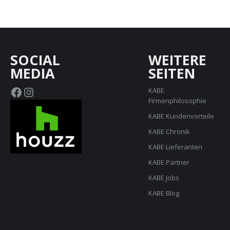
SOCIAL
WEITERE
MEDIA
SEITEN
Facebook
Instagram
KABE
Firmenphilosophie
KABE Kundenvorteile
KABE Chronik
KABE Lieferanten
KABE Partner
KABE Jobs
KABE Blog