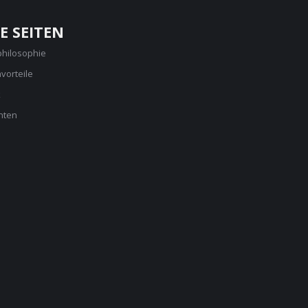
E SEITEN
philosophie
vorteile
k
nten