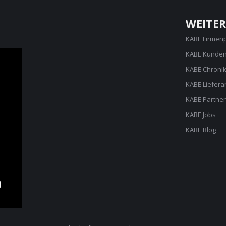
WEITER
KABE Firmen
KABE Kunden
KABE Chroni
KABE Liefera
KABE Partner
KABE Jobs
KABE Blog