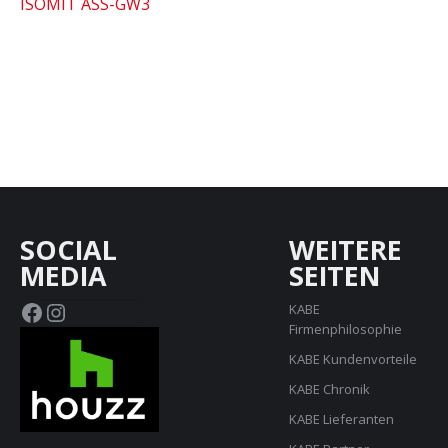
ISOMIT ASS-GW3
SOCIAL
WEITERE
MEDIA
SEITEN
Facebook
Instagram
KABE
Firmenphilosophie
KABE Kundenvorteile
KABE Chronik
KABE Lieferanten