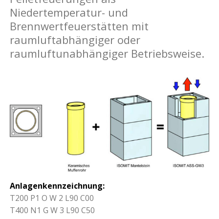
Niedertemperatur- und
Brennwertfeuerstätten mit
raumluftabhängiger oder
raumluftunabhängiger Betriebsweise.
Anlagenkennzeichnung:
T200 P1 O W 2 L90 C00
T400 N1 G W 3 L90 C50