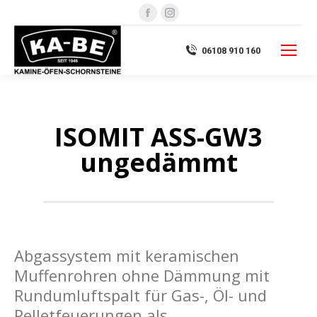
Facebook
Instagram
page
page
opens
opens
06108 910 160
in
in
new
new
window
window
ISOMIT ASS-GW3
ungedämmt
Abgassystem mit keramischen
Muffenrohren ohne Dämmung mit
Rundumluftspalt für Gas-, Öl- und
Pelletfeuerungen als