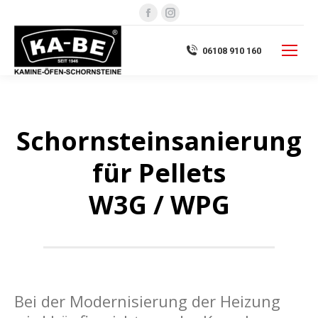
Facebook
Instagram
page
page
opens
opens
06108 910 160
in
in
new
new
window
window
Schornsteinsanierung
für Pellets
W3G / WPG
Bei der Modernisierung der Heizung