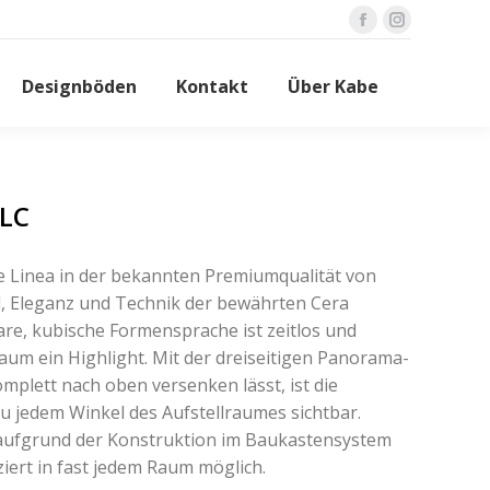
Facebook
Instagram
page
page
Designböden
Kontakt
Über Kabe
opens
opens
in
in
new
new
window
window
KLC
 Linea in der bekannten Premiumqualität von
il, Eleganz und Technik der bewährten Cera
are, kubische Formensprache ist zeitlos und
Raum ein Highlight. Mit der dreiseitigen Panorama-
omplett nach oben versenken lässt, ist die
u jedem Winkel des Aufstellraumes sichtbar.
 aufgrund der Konstruktion im Baukastensystem
iert in fast jedem Raum möglich.