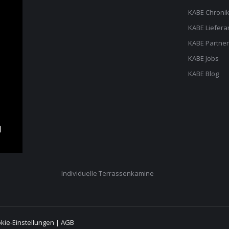
KABE Chroni
KABE Liefera
KABE Partner
KABE Jobs
KABE Blog
Individuelle Terrassenkamine
kie-Einstellungen
|
AGB