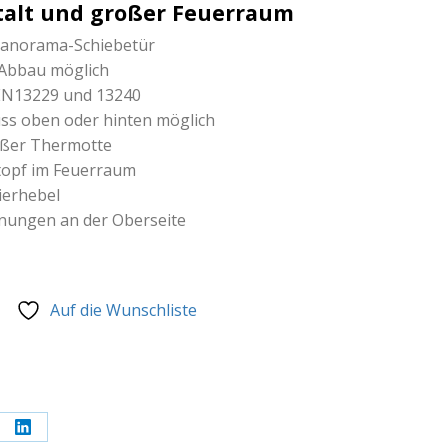
alt und großer Feuerraum
 Panorama-Schiebetür
 Abbau möglich
EN13229 und 13240
ss oben oder hinten möglich
ißer Thermotte
topf im Feuerraum
ierhebel
fnungen an der Oberseite
Auf die Wunschliste
re
Share