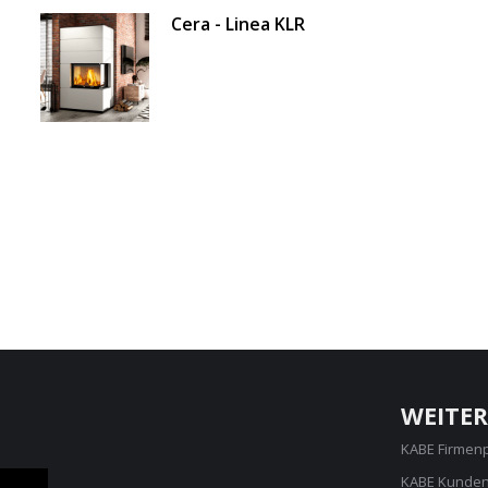
Cera - Linea KLR
WEITER
KABE Firmen
KABE Kunden