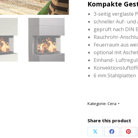
Kompakte Gest
3-seitig verglaste
schneller Auf- und
geprüft nach DIN 
Rauchrohr-Anschlu
Feuerraum aus we
optional mit Asche
Einhand- Luftregul
Konvektionsluftöf
6 mm Stahlplatten
Kategorie:
Cera
Share this product
Share
Share
Sha