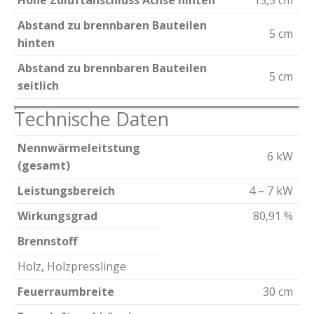
Höhe Zuluftanschluss Achse hinten
13,5 cm
Abstand zu brennbaren Bauteilen
5 cm
hinten
Abstand zu brennbaren Bauteilen
5 cm
seitlich
Technische Daten
Nennwärmeleitstung
6 kW
(gesamt)
Leistungsbereich
4 – 7 kW
Wirkungsgrad
80,91 %
Brennstoff
Holz, Holzpresslinge
Feuerraumbreite
30 cm