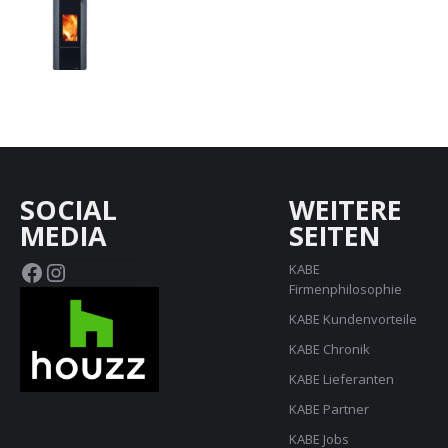
SOCIAL
WEITERE
MEDIA
SEITEN
Facebook
Instagram
KABE
Firmenphilosophie
KABE Kundenvorteile
KABE Chronik
KABE Lieferanten
KABE Partner
KABE Jobs