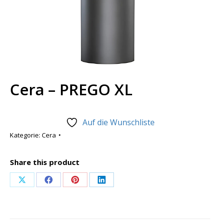
Cera – PREGO XL
Auf die Wunschliste
Kategorie:
Cera
Share this product
Share
Share
Share
Share
on
on
on
on
X
Facebook
Pinterest
LinkedIn