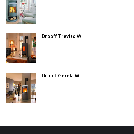
Drooff Treviso W
Drooff Gerola W