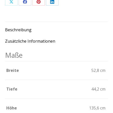
Share
Share
Share
Share
on
on
on
on
X
Facebook
Pinterest
LinkedIn
Beschreibung
Zusätzliche Informationen
Maße
Breite
52,8 cm
Tiefe
44,2 cm
Höhe
135,6 cm