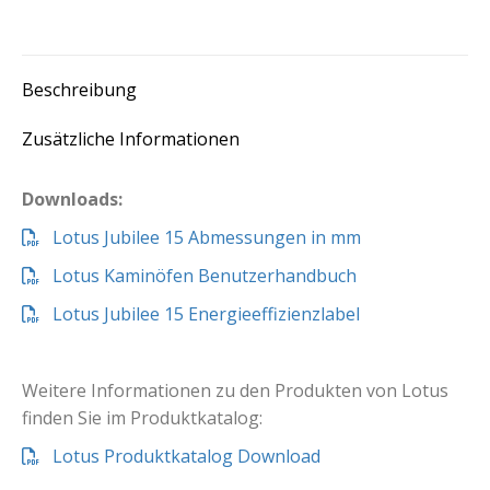
on
on
on
on
X
Facebook
Pinterest
LinkedIn
Beschreibung
Zusätzliche Informationen
Downloads:
Lotus Jubilee 15 Abmessungen in mm
Lotus Kaminöfen Benutzerhandbuch
Lotus Jubilee 15 Energieeffizienzlabel
Weitere Informationen zu den Produkten von Lotus
finden Sie im Produktkatalog:
Lotus Produktkatalog Download