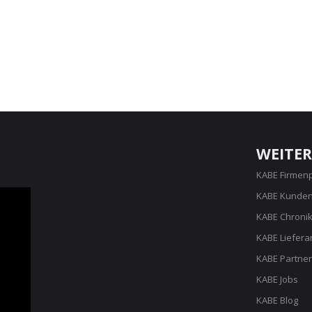
WEITER
KABE Firmen
KABE Kunden
KABE Chroni
KABE Liefera
KABE Partner
KABE Jobs
KABE Blog