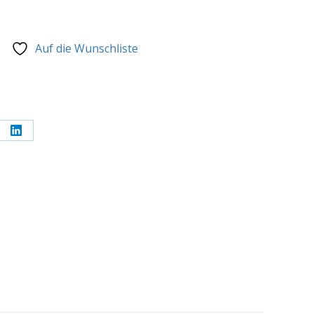
Auf die Wunschliste
re
Share
on
erest
LinkedIn