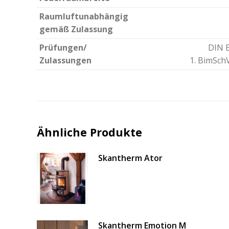
Raumluftunabhängig
gemäß Zulassung
Prüfungen/
DIN 
Zulassungen
1. BimSchV
Ähnliche Produkte
Skantherm Ator
Skantherm Emotion M