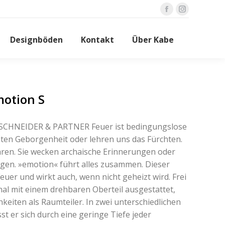
Facebook
Instagram
page
page
Designböden
Kontakt
Über Kabe
opens
opens
in
in
new
new
window
window
otion S
SCHNEIDER & PARTNER Feuer ist bedingungslose
ten Geborgenheit oder lehren uns das Fürchten.
hren. Sie wecken archaische Erinnerungen oder
agen. »emotion« führt alles zusammen. Dieser
euer und wirkt auch, wenn nicht geheizt wird. Frei
nal mit einem drehbaren Oberteil ausgestattet,
hkeiten als Raumteiler. In zwei unterschiedlichen
st er sich durch eine geringe Tiefe jeder