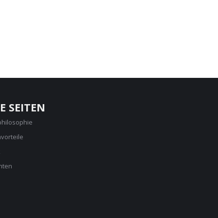
E SEITEN
philosophie
vorteile
k
nten