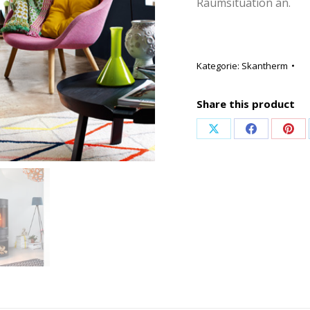
Raumsituation an.
Kategorie:
Skantherm
Share this product
Share
Share
Sha
on
on
on
X
Facebook
Pint