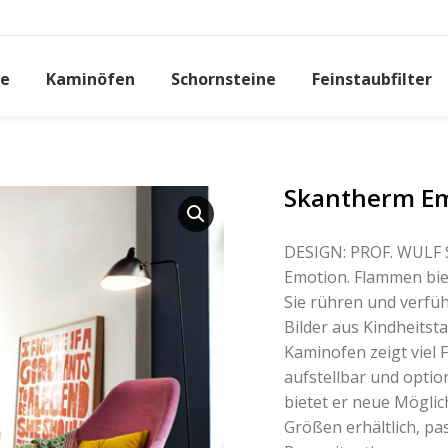
e
Kaminöfen
Schornsteine
Feinstaubfilter
Skantherm Em
DESIGN: PROF. WULF 
Emotion. Flammen bie
Sie rühren und verfü
Bilder aus Kindheitst
Kaminofen zeigt viel F
aufstellbar und optio
bietet er neue Möglic
Größen erhältlich, pas