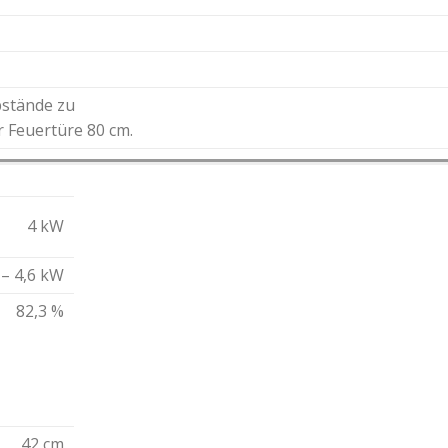
bstände zu
 Feuertüre 80 cm.
4 kW
 – 4,6 kW
82,3 %
42 cm