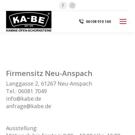
Facebook
Instagram
page
page
opens
opens
06108 910 160
in
in
new
new
window
window
Firmensitz Neu-Anspach
Langgasse 2, 61267 Neu-Anspach
Tel.: 06081 7049
info@kabe.de
anfrage@kabe.de
Ausstellung: