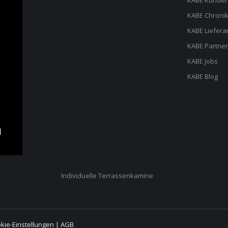
KABE Kunden
KABE Chroni
KABE Liefera
KABE Partner
KABE Jobs
KABE Blog
Individuelle Terrassenkamine
kie-Einstellungen
|
AGB