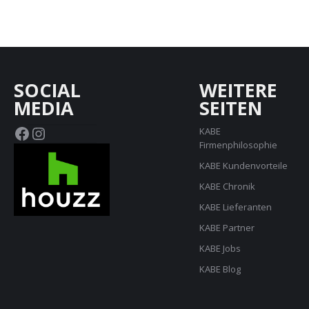
SOCIAL
WEITERE
MEDIA
SEITEN
Facebook
Instagram
KABE
Firmenphilosophie
KABE Kundenvorteile
KABE Chronik
KABE Lieferanten
KABE Partner
KABE Jobs
KABE Blog