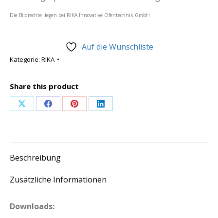
Die Bildrechte liegen bei RIKA Innovative Ofentechnik GmbH
Auf die Wunschliste
Kategorie:
RIKA
Share this product
Share
Share
Share
Share
on
on
on
on
X
Facebook
Pinterest
LinkedIn
Beschreibung
Zusätzliche Informationen
Downloads: