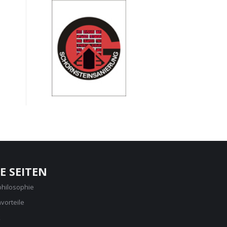
E SEITEN
philosophie
vorteile
k