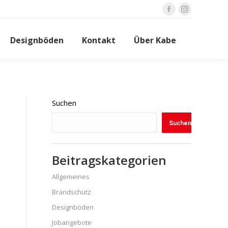
Facebook
Instagram
page
page
Designböden
Kontakt
Über Kabe
opens
opens
in
in
new
new
window
window
Suchen
Suchen
Beitragskategorien
Allgemeines
Brandschutz
Designböden
Jobangebote