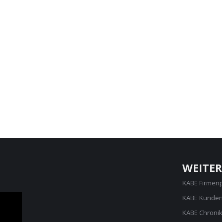
WEITER
KABE Firmen
KABE Kunden
KABE Chroni