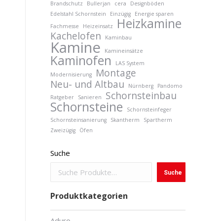
Brandschutz
Bullerjan
cera
Designböden
Edelstahl Schornstein
Einzügig
Energie sparen
Heizkamine
Fachmesse
Heizeinsatz
Kachelofen
Kaminbau
Kamine
Kamineinsätze
Kaminofen
LAS System
Montage
Modernisierung
Neu- und Altbau
Nürnberg
Pandomo
Schornsteinbau
Ratgeber
Sanieren
Schornsteine
Schornsteinfeger
Schornsteinsanierung
Skantherm
Spartherm
Zweizügig
Öfen
Suche
Suche
Produktkategorien
Aduro