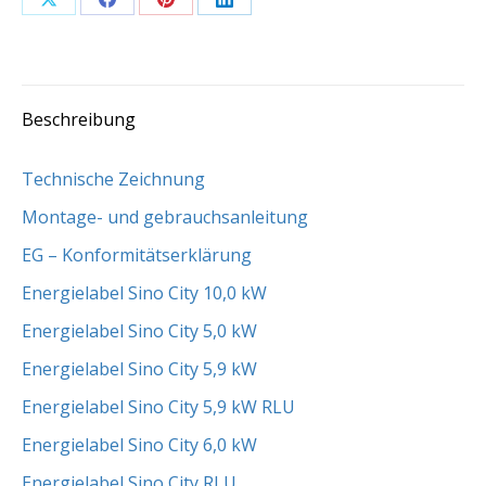
Share
Share
Share
Share
on
on
on
on
X
Facebook
Pinterest
LinkedIn
Beschreibung
Technische Zeichnung
Montage- und gebrauchsanleitung
EG – Konformitätserklärung
Energielabel Sino City 10,0 kW
Energielabel Sino City 5,0 kW
Energielabel Sino City 5,9 kW
Energielabel Sino City 5,9 kW RLU
Energielabel Sino City 6,0 kW
Energielabel Sino City RLU