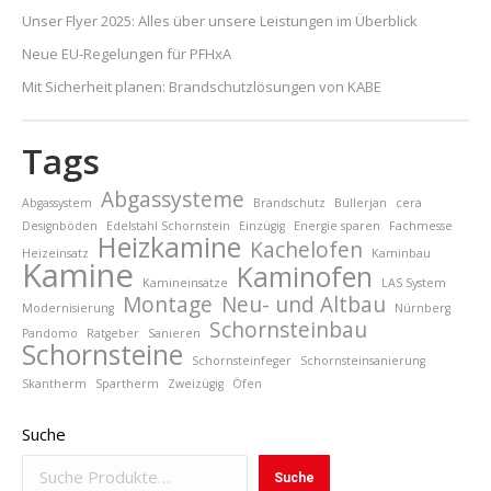
Unser Flyer 2025: Alles über unsere Leistungen im Überblick
Neue EU-Regelungen für PFHxA
Mit Sicherheit planen: Brandschutzlösungen von KABE
Tags
Abgassysteme
Abgassystem
Brandschutz
Bullerjan
cera
Designböden
Edelstahl Schornstein
Einzügig
Energie sparen
Fachmesse
Heizkamine
Kachelofen
Heizeinsatz
Kaminbau
Kamine
Kaminofen
Kamineinsätze
LAS System
Montage
Neu- und Altbau
Modernisierung
Nürnberg
Schornsteinbau
Pandomo
Ratgeber
Sanieren
Schornsteine
Schornsteinfeger
Schornsteinsanierung
Skantherm
Spartherm
Zweizügig
Öfen
Suche
Suche