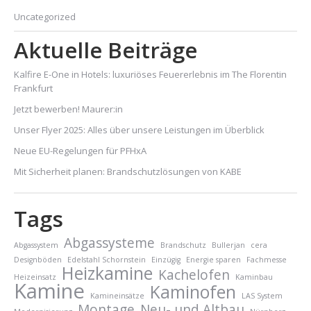
Uncategorized
Aktuelle Beiträge
Kalfire E-One in Hotels: luxuriöses Feuererlebnis im The Florentin
Frankfurt
Jetzt bewerben! Maurer:in
Unser Flyer 2025: Alles über unsere Leistungen im Überblick
Neue EU-Regelungen für PFHxA
Mit Sicherheit planen: Brandschutzlösungen von KABE
Tags
Abgassysteme
Abgassystem
Brandschutz
Bullerjan
cera
Designböden
Edelstahl Schornstein
Einzügig
Energie sparen
Fachmesse
Heizkamine
Kachelofen
Heizeinsatz
Kaminbau
Kamine
Kaminofen
Kamineinsätze
LAS System
Montage
Neu- und Altbau