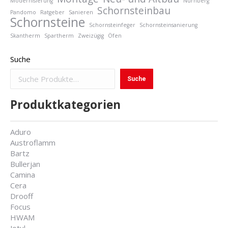
Modernisierung
Nürnberg
Schornsteinbau
Pandomo
Ratgeber
Sanieren
Schornsteine
Schornsteinfeger
Schornsteinsanierung
Skantherm
Spartherm
Zweizügig
Öfen
Suche
Suche
Produktkategorien
Aduro
Austroflamm
Bartz
Bullerjan
Camina
Cera
Drooff
Focus
HWAM
Jotul