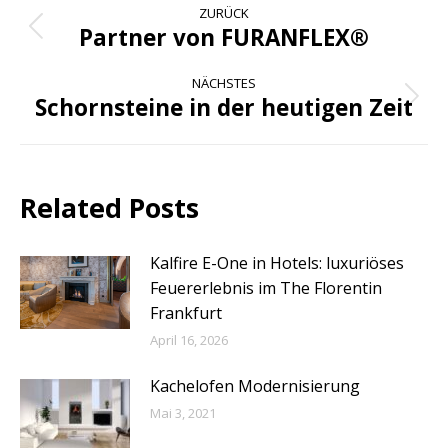
ZURÜCK
Partner von FURANFLEX®
Vorheriger
Beitrag:
NÄCHSTES
Schornsteine in der heutigen Zeit
Nächster
Beitrag:
Related Posts
Kalfire E-One in Hotels: luxuriöses
Feuererlebnis im The Florentin
Frankfurt
April 16, 2026
Kachelofen Modernisierung
Mai 3, 2021