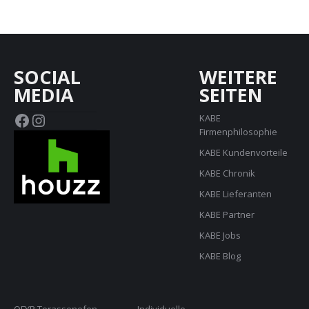
SOCIAL
WEITERE
MEDIA
SEITEN
Facebook
Instagram
KABE
Firmenphilosophie
KABE Kundenvorteile
KABE Chronik
KABE Lieferanten
KABE Partner
KABE Jobs
KABE Blog