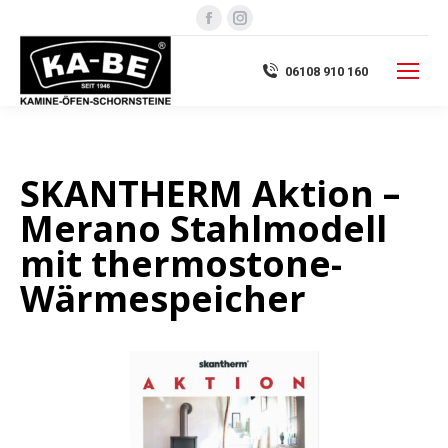
Facebook
Instagram
page
page
opens
opens
06108 910 160
in
in
new
new
window
window
SKANTHERM Aktion –
Merano Stahlmodell
mit thermostone-
Wärmespeicher